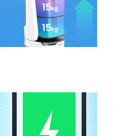
технологија размене
енергије
Случајеви пуњења и употребе су категорисани
за бржу замену батерије. Операција 24/7:
поветарац за БеллаБот.