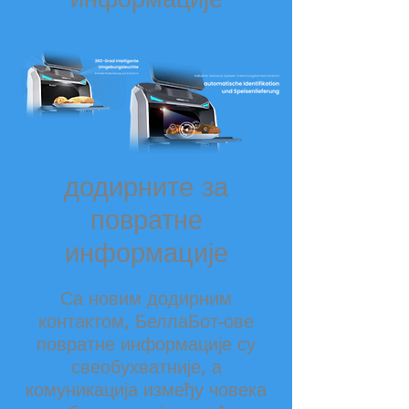
додирните за
повратне
информације
Са новим додирним
контактом, БеллаБот-ове
повратне информације су
свеобухватније, а
комуникација између човека