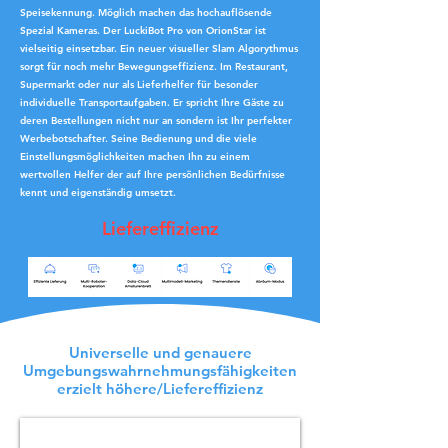
Speisekennung. Möglich machen das hochauflösende
Spezial Kameras. Der LuckiBot Pro von OrionStar ist
vielseitig einsetzbar. Ein neuer visueller Slam Algorythmus
sorgt für noch mehr Bewegungseffizienz. Im Restaurant,
Supermarkt oder nur als Lieferhelfer für besonder
individuelle Transportaufgaben. Er spricht Ihre Gäste zu
deren Bestellungen nicht nur an sondern ist Ihr perfekter
Werbebotschafter. Seine Bedienung und die viele
Einstellungsmöglichkeiten machen Ihn zu einem
wertvollen Helfer der auf Ihre persönlichen Bedürfnisse
kennt und eigenständig umsetzt.
Liefereffizienz
Universelle und genauere
Umgebungswahrnehmungsfähigkeiten
erzielt höhere/Liefereffizienz