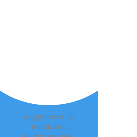
Ексклузивна два
СЛАМ система за
све случајеве
БеллаБот се може користити флексибилније
јер може да користи ласерски СЛАМ као и
оптички СЛАМ за локацију и навигацију. Оба
су тачна и лака за употребу. Оба система за
праћење у БеллаБоту су једнаког квалитета.
Иако се решења за позиционирање
разликују, БеллаБотова услуга усмерена на
кориснике се никада не мења.
додирните за
повратне
информације