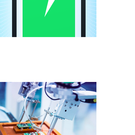
Инфрацрвена
индукциона полица
Модуларни систем за брзо растављање и
интелигентну инфрацрвену индукцију.
Паметнија полица за боље послуживање.