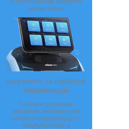
и робота постаје невиђено
реалистична.
додирните за повратне
информације
Са новим додирним
контактом, БеллаБот-ове
повратне информације су
свеобухватније, а