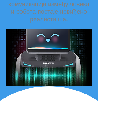
комуникација између човека
и робота постаје невиђено
реалистична.
Ексклузивна два СЛАМ
система за све случајеве
БеллаБот се може користити флексибилније јер може да
користи ласерски СЛАМ као и оптички СЛАМ за локацију и
навигацију. Оба су тачна и лака за употребу. Оба система
за праћење у БеллаБоту су једнаког квалитета. Иако се
решења за позиционирање разликују, БеллаБотова услуга
усмерена на кориснике се никада не мења.