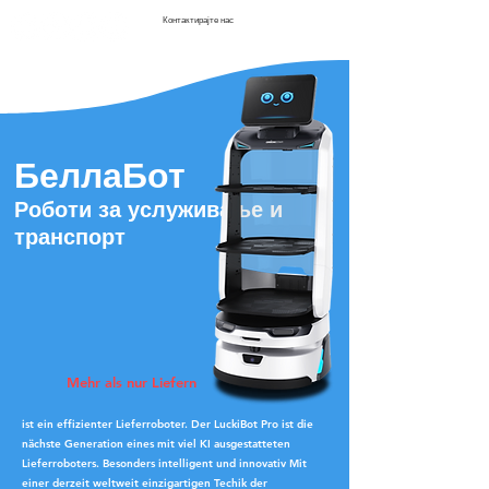
Контактирајте нас
БеллаБот
Роботи за услуживање и
транспорт
Mehr als nur Liefern
ist ein effizienter Lieferroboter. Der LuckiBot Pro ist die
nächste Generation eines mit viel KI ausgestatteten
Lieferroboters. Besonders intelligent und innovativ Mit
einer derzeit weltweit einzigartigen Techik der