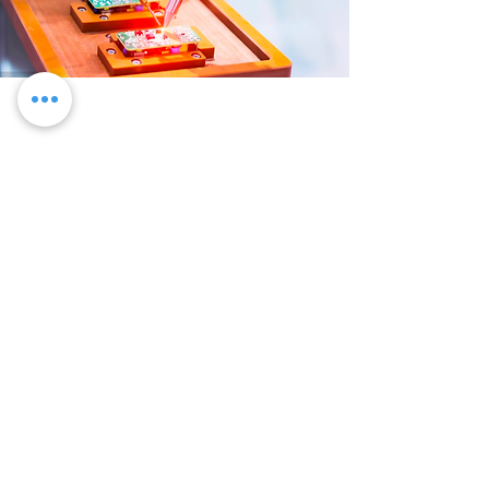
технологија размене
енергије
Случајеви пуњења и употребе су категорисани
за бржу замену батерије. Операција 24/7:
поветарац за БеллаБот.