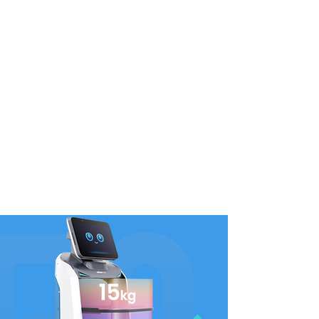
БеллаБот се може користити флексибилније јер
може да користи ласерски СЛАМ као и оптички
СЛАМ за локацију и навигацију. Оба су тачна и
лака за употребу. Оба система за праћење у
БеллаБоту су једнаког квалитета. Иако се
решења за позиционирање разликују,
БеллаБотова услуга усмерена на кориснике се
никада не мења.
Инфрацрвена
индукциона полица
Модуларни систем за брзо растављање и
интелигентну инфрацрвену индукцију.
Паметнија полица за боље послуживање.