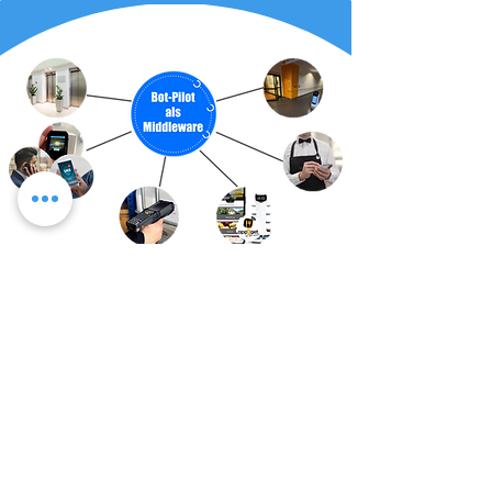
Entfernungs-abhängiger Türöffner
Aufzugsteuerung für viele Aufzüge und viele Roboter
Anbindung für alle Kassensysteme, um von Kellner-
Handheld den Roboter direkt aus der App zu rufen
SMS/Phone- oder Pager-Call, wenn Roboter am Ziel ist,
um Gäste oder Mitarbeiter zu informieren
Anbindung an Digitale Speisekarte app2get