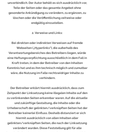
unverbindlich. Der Autor behält es sich ausdrücklich vor,
Teile der Seiten oder das gesamte Angebot ohne
gesonderte Ankündigung zu verändern, zu ergänzen, zu
löschen oder die Veröffentlichung zeitweise oder
endgültig einzustellen.
2. Verweise und Links:
Bei direkten oder indirekten Verweisen auf fremde
Webseiten („Hyperlinks“), die außerhalb des
Verantwortungsbereiches des Betreibers liegen, würde
eine Haftungsverpflichtung ausschließlich in dem Fall in
Kraft treten, in dem der Betreiber von den Inhalten
Kenntnis hat und es ihm technisch möglich und zumutbar
wäre, die Nutzung im Falle rechtswidriger Inhalte zu
verhindern.
Der Betreiber erklärt hiermit ausdrücklich, dass zum
Zeitpunkt der Linksetzung keine illegalen Inhalte auf den
zu verlinkenden Seiten erkennbar waren. Auf die aktuelle
und zukünftige Gestaltung, die Inhalte oder die
Urheberschaft der gelinkten/verknüpften Seiten hat der
Betreiber keinerlei Einfluss. Deshalb distanziert er sich
hiermit ausdrücklich von allen Inhalten aller
gelinkten/verknüpften Seiten, die nach der Linksetzung
verändert wurden. Diese Feststellung gilt für alle