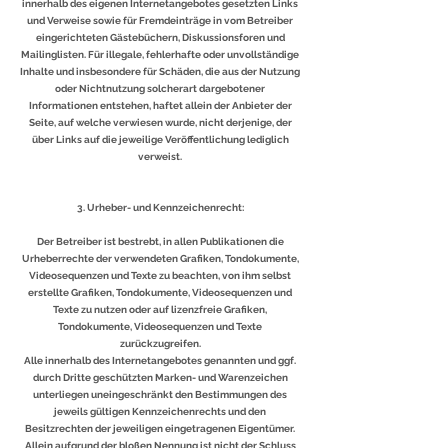
innerhalb des eigenen Internetangebotes gesetzten Links
und Verweise sowie für Fremdeinträge in vom Betreiber
eingerichteten Gästebüchern, Diskussionsforen und
Mailinglisten. Für illegale, fehlerhafte oder unvollständige
Inhalte und insbesondere für Schäden, die aus der Nutzung
oder Nichtnutzung solcherart dargebotener
Informationen entstehen, haftet allein der Anbieter der
Seite, auf welche verwiesen wurde, nicht derjenige, der
über Links auf die jeweilige Veröffentlichung lediglich
verweist.
3. Urheber- und Kennzeichenrecht:
Der Betreiber ist bestrebt, in allen Publikationen die
Urheberrechte der verwendeten Grafiken, Tondokumente,
Videosequenzen und Texte zu beachten, von ihm selbst
erstellte Grafiken, Tondokumente, Videosequenzen und
Texte zu nutzen oder auf lizenzfreie Grafiken,
Tondokumente, Videosequenzen und Texte
zurückzugreifen.
Alle innerhalb des Internetangebotes genannten und ggf.
durch Dritte geschützten Marken- und Warenzeichen
unterliegen uneingeschränkt den Bestimmungen des
jeweils gültigen Kennzeichenrechts und den
Besitzrechten der jeweiligen eingetragenen Eigentümer.
Allein aufgrund der bloßen Nennung ist nicht der Schluss