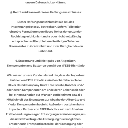
unsere Datenschutzerklärung
5. Rechtswirksamkeit dieses Haftungsausschlusses:
Dieser Haftungsausschluss ist als Teil des
Internetangebotes zu betrachten. Sofern Teile oder
einzelne Formulierungen dieses Textes der geltenden
Rechtslage nicht, nicht mehr oder nicht vollständig
entsprechen sollten, bleiben die übrigen Teile des
Dokumentes in ihrem Inhalt und ihrer Gültigkeit davon
unberührt.
6. Entsorgung und Rückgabe von Altgeräten,
Komponenten und Batterien gemäß der WEEE-Richtlinie
:
Wir weisen unsere Kunden darauf hin, dass der Importeur
Partner von FPFP Robotics (ein Geschäftsbereich der
Oliver Heindl Company GmbH) die Geräte, Roboter und/
oder deren Komponenten am Ende deren Lebenszeit oder
bei einem Schaden auf Wunsch zurücknimmt bzw. die
Möglichkeit des Endnutzers zur Abgabe der Altgeräte und
/ oder Komponenten besteht. Außerdem bestehen beim
Importeur Partner von FPFP Robotics mit zertifizierten
Erstbehandlungsanlagen Entsorgungsvereinbarungen, um
die umweltverträgliche Entsorgung zu ermöglichen.
Entstehende Transportkosten bei der Entsorgung oder