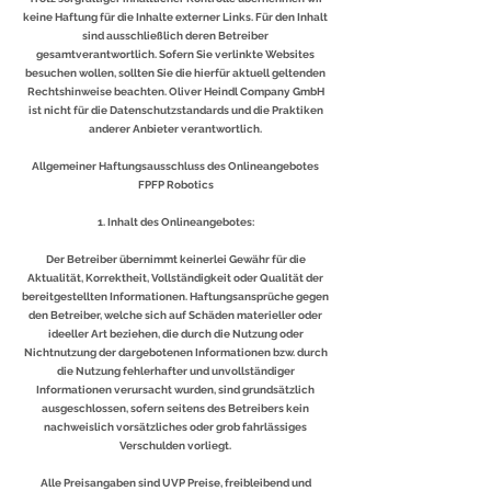
keine Haftung für die Inhalte externer Links. Für den Inhalt
sind ausschließlich deren Betreiber
gesamtverantwortlich. Sofern Sie verlinkte Websites
besuchen wollen, sollten Sie die hierfür aktuell geltenden
Rechtshinweise beachten. Oliver Heindl Company GmbH
ist nicht für die Datenschutzstandards und die Praktiken
anderer Anbieter verantwortlich.
Allgemeiner Haftungsausschluss des Onlineangebotes
FPFP Robotics
1. Inhalt des Onlineangebotes:
Der Betreiber übernimmt keinerlei Gewähr für die
Aktualität, Korrektheit, Vollständigkeit oder Qualität der
bereitgestellten Informationen. Haftungsansprüche gegen
den Betreiber, welche sich auf Schäden materieller oder
ideeller Art beziehen, die durch die Nutzung oder
Nichtnutzung der dargebotenen Informationen bzw. durch
die Nutzung fehlerhafter und unvollständiger
Informationen verursacht wurden, sind grundsätzlich
ausgeschlossen, sofern seitens des Betreibers kein
nachweislich vorsätzliches oder grob fahrlässiges
Verschulden vorliegt.
Alle Preisangaben sind UVP Preise, freibleibend und