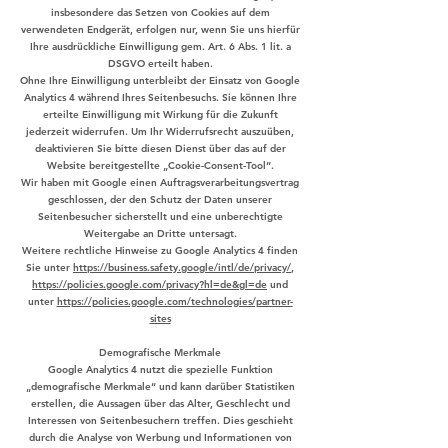
insbesondere das Setzen von Cookies auf dem
verwendeten Endgerät, erfolgen nur, wenn Sie uns hierfür
Ihre ausdrückliche Einwilligung gem. Art. 6 Abs. 1 lit. a
DSGVO erteilt haben.
Ohne Ihre Einwilligung unterbleibt der Einsatz von Google
Analytics 4 während Ihres Seitenbesuchs. Sie können Ihre
erteilte Einwilligung mit Wirkung für die Zukunft
jederzeit widerrufen. Um Ihr Widerrufsrecht auszuüben,
deaktivieren Sie bitte diesen Dienst über das auf der
Website bereitgestellte „Cookie-Consent-Tool“.
Wir haben mit Google einen Auftragsverarbeitungsvertrag
geschlossen, der den Schutz der Daten unserer
Seitenbesucher sicherstellt und eine unberechtigte
Weitergabe an Dritte untersagt.
Weitere rechtliche Hinweise zu Google Analytics 4 finden
Sie unter
https://business.safety.google/intl/de/privacy/
,
https://policies.google.com/privacy?hl=de&gl=de
und
unter
https://policies.google.com/technologies/partner-
sites
Demografische Merkmale
Google Analytics 4 nutzt die spezielle Funktion
„demografische Merkmale“ und kann darüber Statistiken
erstellen, die Aussagen über das Alter, Geschlecht und
Interessen von Seitenbesuchern treffen. Dies geschieht
durch die Analyse von Werbung und Informationen von