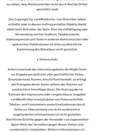
zu ziehen, dass Markenzeichen nicht durch Rechte Dritter
geschützt sind!
Das Copyright für veröffentlichte, vom Betreiber selbst
erstellte oder in dessen Auftrag erstellte Objekte bleibt
allein beim Betreiber der Seite. Eine Vervielfältigung oder
Verwendung solcher Grafiken, Tondokumente,
Videosequenzen und Texte in anderen elektronischen oder
gedruckten Publikationen ist ohne ausdrückliche
Zustimmung des Betreibers nicht gestattet.
4. Datenschutz:
Sofern innerhalb des Internetangebotes die Möglichkeit
zur Eingabe persönlicher oder geschäftlicher Daten
(Emailadressen, Namen, Anschriften) besteht, so erfolgt
die Preisgabe dieser Daten seitens des Nutzers auf
ausdrücklich freiwilliger Basis. Die Nutzung der im
Rahmen des Impressums oder vergleichbarer Angaben
veröffentlichten Kontaktdaten wie Postanschriften,
Telefon- und Faxnummern sowie Emailadressen durch
Dritte zur Übersendung von nicht ausdrücklich
angeforderten Informationen ist nicht gestattet.
Rechtliche Schritte gegen die Versender von sogenannten
Spam-Mails bei Verstößen gegen dieses Verbot sind
ausdrücklich vorbehalten. Weitere Informationen s.h.