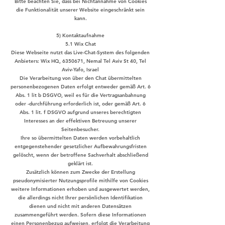
Bitte beachten Sie, dass bei Nichtannahme von Cookies
die Funktionalität unserer Website eingeschränkt sein
kann.
5) Kontaktaufnahme
5.1 Wix Chat
Diese Webseite nutzt das Live-Chat-System des folgenden
Anbieters: Wix HQ,
6350671
, Nemal Tel Aviv St 40, Tel
Aviv-Yafo, Israel
Die Verarbeitung von über den Chat übermittelten
personenbezogenen Daten erfolgt entweder gemäß Art. 6
Abs. 1 lit b DSGVO, weil es für die Vertragsanbahnung
oder -durchführung erforderlich ist, oder gemäß Art. 6
Abs. 1 lit. f DSGVO aufgrund unseres berechtigten
Interesses an der effektiven Betreuung unserer
Seitenbesucher.
Ihre so übermittelten Daten werden vorbehaltlich
entgegenstehender gesetzlicher Aufbewahrungsfristen
gelöscht, wenn der betroffene Sachverhalt abschließend
geklärt ist.
Zusätzlich können zum Zwecke der Erstellung
pseudonymisierter Nutzungsprofile mithilfe von Cookies
weitere Informationen erhoben und ausgewertet werden,
die allerdings nicht Ihrer persönlichen Identifikation
dienen und nicht mit anderen Datensätzen
zusammengeführt werden. Sofern diese Informationen
einen Personenbezug aufweisen, erfolgt die Verarbeitung