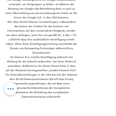
verknüpft, um Zielgruppen zu bilden. Im Rahmen der
Nutzung von Google Ads Remarketing kann es auch zu
einer Übermittlung von personenbezogenen Daten an die
Server der Google LLC. in den USA kommen.
Alle oben beschriebenen Verarbeitungen, insbesondere
das Setzen von Cookies für das Auslesen von
Informationen auf dem verwendeten Endgerät, werden
nur dann vollzogen, wenn Sie uns gemäß Art. 6 Abs. 1 lit.
a DSGVO dazu Ihre ausdrückliche Einwilligung erteilt
haben. Ohne diese Einwilligungserteilung unterbleibt der
Einsatz von Retargeting-Technologie während Ihres
Seitenbesuchs.
Sie können Ihre erteilte Einwilligung jederzeit mit
Wirkung für die Zukunft widerrufen. Um Ihren Widerruf
auszuüben, deaktivieren Sie diesen Dienst bitte in dem
auf der Webseite bereitgestellten „Cookie-Consent-Tool“.
Für Datenübermittlungen in die USA hat sich der Anbieter
dem EU-US-Datenschutzrahmen (EU-US Data Privacy
Framework) angeschlossen, das auf Basis eines
Angemessenheitsbeschlusses der Europäischen
Kommission die Einhaltung des europäischen
Datenschutzniveaus sicherstellt.
Details zu den durch Google angestoßenen
Verarbeitungen und zum Umgang Googles mit Daten von
Websites finden Sie hier:
https://policies.google.com/technologies/partner-sites