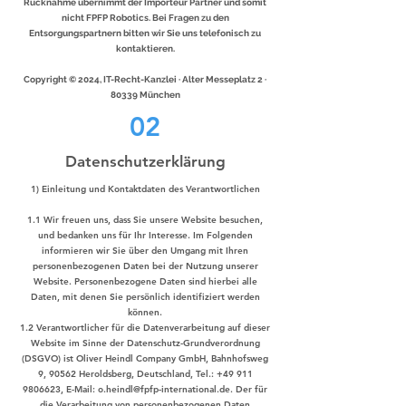
Rücknahme übernimmt der Importeur Partner und somit
nicht FPFP Robotics. Bei Fragen zu den
Entsorgungspartnern bitten wir Sie uns telefonisch zu
kontaktieren.
Copyright © 2024, IT-Recht-Kanzlei · Alter Messeplatz 2 ·
80339 München
02
Datenschutzerklärung
1) Einleitung und Kontaktdaten des Verantwortlichen
1.1 Wir freuen uns, dass Sie unsere Website besuchen,
und bedanken uns für Ihr Interesse. Im Folgenden
informieren wir Sie über den Umgang mit Ihren
personenbezogenen Daten bei der Nutzung unserer
Website. Personenbezogene Daten sind hierbei alle
Daten, mit denen Sie persönlich identifiziert werden
können.
1.2 Verantwortlicher für die Datenverarbeitung auf dieser
Website im Sinne der Datenschutz-Grundverordnung
(DSGVO) ist Oliver Heindl Company GmbH, Bahnhofsweg
9, 90562 Heroldsberg, Deutschland, Tel.:
+49 911
9806623
, E-Mail:
o.heindl@fpfp-international.de
. Der für
die Verarbeitung von personenbezogenen Daten