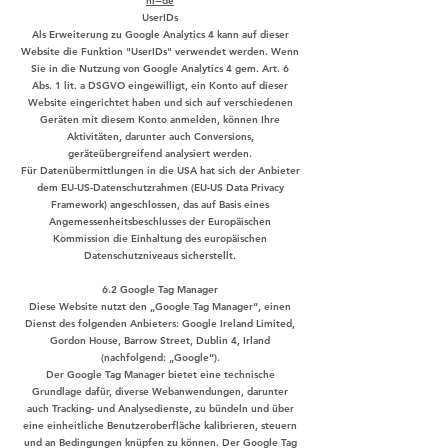
hl=de
UserIDs
Als Erweiterung zu Google Analytics 4 kann auf dieser
Website die Funktion "UserIDs" verwendet werden. Wenn
Sie in die Nutzung von Google Analytics 4 gem. Art. 6
Abs. 1 lit. a DSGVO eingewilligt, ein Konto auf dieser
Website eingerichtet haben und sich auf verschiedenen
Geräten mit diesem Konto anmelden, können Ihre
Aktivitäten, darunter auch Conversions,
geräteübergreifend analysiert werden.
Für Datenübermittlungen in die USA hat sich der Anbieter
dem EU-US-Datenschutzrahmen (EU-US Data Privacy
Framework) angeschlossen, das auf Basis eines
Angemessenheitsbeschlusses der Europäischen
Kommission die Einhaltung des europäischen
Datenschutzniveaus sicherstellt.
6.2 Google Tag Manager
Diese Website nutzt den „Google Tag Manager“, einen
Dienst des folgenden Anbieters: Google Ireland Limited,
Gordon House, Barrow Street, Dublin 4, Irland
(nachfolgend: „Google“).
Der Google Tag Manager bietet eine technische
Grundlage dafür, diverse Webanwendungen, darunter
auch Tracking- und Analysedienste, zu bündeln und über
eine einheitliche Benutzeroberfläche kalibrieren, steuern
und an Bedingungen knüpfen zu können. Der Google Tag