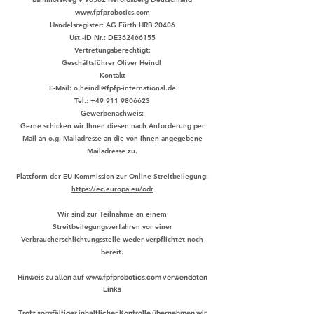
www.fpfprobotics.com
Handelsregister: AG Fürth HRB 20406
Ust.-ID Nr.: DE362466155
Vertretungsberechtigt:
Geschäftsführer Oliver Heindl
Kontakt
E-Mail:
o.heindl@fpfp-international.de
Tel.:
+49 911 9806623
Gewerbenachweis:
Gerne schicken wir Ihnen diesen nach Anforderung per
Mail an o.g. Mailadresse an die von Ihnen angegebene
Mailadresse zu.
Plattform der EU-Kommission zur Online-Streitbeilegung:
https://ec.europa.eu/odr
Wir sind zur Teilnahme an einem
Streitbeilegungsverfahren vor einer
Verbraucherschlichtungsstelle weder verpflichtet noch
bereit.
Hinweis zu allen auf
www.fpfp
robotics.com verwendeten
Links
Trotz sorgfältiger inhaltlicher Kontrolle übernehmen wir