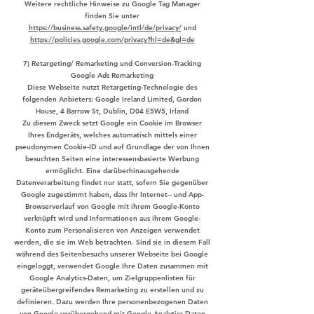
Weitere rechtliche Hinweise zu Google Tag Manager
finden Sie unter
https://business.safety.google/intl/de/privacy/
und
https://policies.google.com/privacy?hl=de&gl=de
7) Retargeting/ Remarketing und Conversion-Tracking
Google Ads Remarketing
Diese Webseite nutzt Retargeting-Technologie des
folgenden Anbieters: Google Ireland Limited, Gordon
House, 4 Barrow St, Dublin, D04 E5W5, Irland
Zu diesem Zweck setzt Google ein Cookie im Browser
Ihres Endgeräts, welches automatisch mittels einer
pseudonymen Cookie-ID und auf Grundlage der von Ihnen
besuchten Seiten eine interessensbasierte Werbung
ermöglicht. Eine darüberhinausgehende
Datenverarbeitung findet nur statt, sofern Sie gegenüber
Google zugestimmt haben, dass Ihr Internet-- und App-
Browserverlauf von Google mit ihrem Google-Konto
verknüpft wird und Informationen aus ihrem Google-
Konto zum Personalisieren von Anzeigen verwendet
werden, die sie im Web betrachten. Sind sie in diesem Fall
während des Seitenbesuchs unserer Webseite bei Google
eingeloggt, verwendet Google Ihre Daten zusammen mit
Google Analytics-Daten, um Zielgruppenlisten für
geräteübergreifendes Remarketing zu erstellen und zu
definieren. Dazu werden Ihre personenbezogenen Daten
von Google vorübergehend mit Google Analytics-Daten