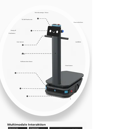
Betriebsanzeige / Status
10,1-Zoll Touchscreen
Press-to-Go-Taste
Handgriff
Frontkamera
Lidar System
Ladefläche
RGBD
Kollisionsschutz Sensor
Vslam Kamera