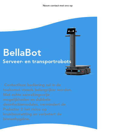
Neem contact met ons op
BellaBot
Serveer- en transportrobots
​ Contactloze
bediening zal in de
toekomst steeds belangrijker worden.
Met echte aanrakingsvrije
mogelijkheden en dubbele
desinfectiemodules, vermindert de
Puductor 2 het risico op
kruisbesmetting en verbetert de
binnenhygiëne.