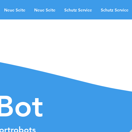
Neue Seite
Neue Seite
Schutz Service
Schutz Service
oepassingsgebieden
Neue Seite
te
Schutz Service
Neue Seite
ndingpage
aBot
ortrobots