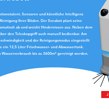
ktionstalent. Sensoren und künstliche Intelligenz
Reinigung Ihrer Böden. Der Sveabot plant seine
tomatisch ab und weicht Hindernissen aus.
Neben dem
ber den Teleskopgriff auch manuell bedienbar. Am
Geschwindigkeit und der Reinigungsmodus eingestellt
je ein 12,5 Liter Frischwasser- und Abwassertank.
m Wasserverbrauch bis zu 3600m² gereinigt werden.