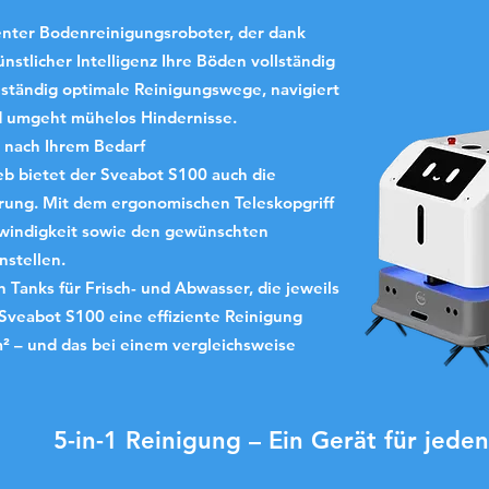
genter Bodenreinigungsroboter, der dank
nstlicher Intelligenz Ihre Böden vollständig
enständig optimale Reinigungswege, navigiert
d umgeht mühelos Hindernisse.
 nach Ihrem Bedarf
b bietet der Sveabot S100 auch die
rung. Mit dem ergonomischen Teleskopgriff
hwindigkeit sowie den gewünschten
nstellen.
 Tanks für Frisch- und Abwasser, die jeweils
 Sveabot S100 eine effiziente Reinigung
² – und das bei einem vergleichsweise
5-in-1 Reinigung – Ein Gerät für jede