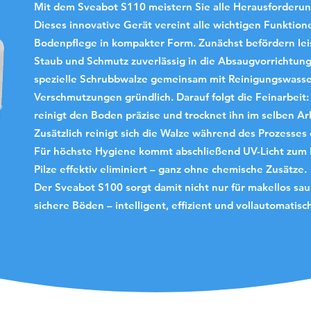
Mit dem Sveabot S110 meistern Sie alle Herausforderu
Dieses innovative Gerät vereint alle wichtigen Funktio
Bodenpflege in kompakter Form. Zunächst befördern lei
Staub und Schmutz zuverlässig in die Absaugvorrichtung.
spezielle Schrubbwalze gemeinsam mit Reinigungswasser
Verschmutzungen gründlich. Darauf folgt die Feinarbei
reinigt den Boden präzise und trocknet ihn im selben Ar
Zusätzlich reinigt sich die Walze während des Prozesses
Für höchste Hygiene kommt abschließend UV-Licht zum E
Pilze effektiv eliminiert – ganz ohne chemische Zusätze.
Der Sveabot S100 sorgt damit nicht nur für makellos sau
sichere Böden – intelligent, effizient und vollautomatisc