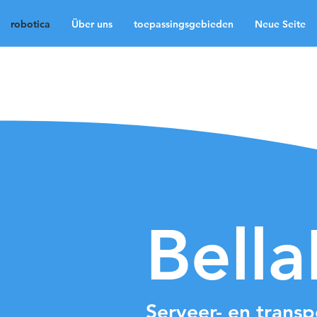
robotica
Über uns
toepassingsgebieden
Neue Seite
robotica
Über uns
t
Neue Seite
Neue Sei
Medien
Kontakt
La
Bell
Serveer- en transp