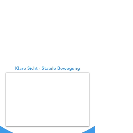
De BellaBot kan flexibeler worden
gebruikt omdat hij zowel laser-SLAM
als optische SLAM kan gebruiken voor
locatie en navigatie. Beide zijn
nauwkeurig en gemakkelijk te
gebruiken. Beide volgsystemen in de
BellaBot zijn van gelijke kwaliteit.
Hoewel positioneringsoplossingen
verschillen, verandert de klantgerichte
service van BellaBot nooit.
Klare Sicht - Stabile Bewegung