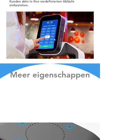
Kunden aktiv in Ihre vordefinierten Abläufe
einbeziehen.
Meer eigenschappen
Infrarood inductieplank
Modulair systeem voor snelle demontage en
intelligente infraroodinductie. Een slimmere
plank voor beter serveren.