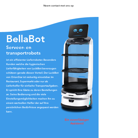
Neem contact met ons op
BellaBot
Serveer- en
transportrobots
ist ein effizienter Lieferroboter. Besonders
Kunden welche die hygienischen
Lieferfähigkeiten von LuckiBot bevorzugen
schätzen gerade diesen Vorteil. Der LuckiBot
von OrionStar ist vielseitig einsetzbar. Im
Restaurant, Supermarkt oder nur als
Lieferhelfer für einfache Transportaufgaben.
Er spricht Ihre Gäste zu deren Bestellungen
an. Seine Bedienung und die viele
Einstellungsmöglichkeiten machen Ihn zu
einem wertvollen Helfer der auf Ihre
persönlichen Bedürfnisse angepasst werden
kann.
Ein zuverlässiger
Assistent!