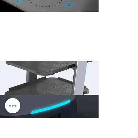
technologie voor energie-
uitwisseling
Oplaad- en gebruiksgevallen zijn
gecategoriseerd voor snellere vervanging van de
batterij. 24/7 werking: een makkie voor de
BellaBot.
RGBD