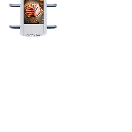
BellaBot можна
ористовувати більш гнучко,
оскільки він може
икористовувати лазерний
M, а також оптичний SLAM
для визначення
цезнаходження та навігації.