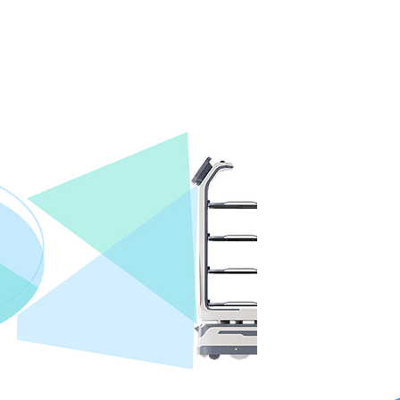
та прості
t мають
ння
клієнтів,