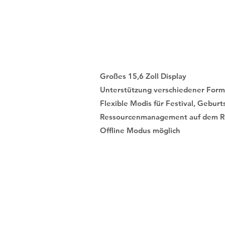
системи SL
вип
Großes 15,6 Zoll Display
Unterstützung verschiedener Format
Flexible Modis für Festival, Geburts
Ressourcenmanagement auf dem Ro
Offline Modus möglich