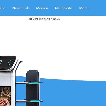
vice
Neuer Link
Medien
Neue Seite
More
Зв&#39;яжіться з нами