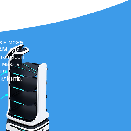
M для всіх
він може
LAM для
та прості
t мають
ня
клієнтів,