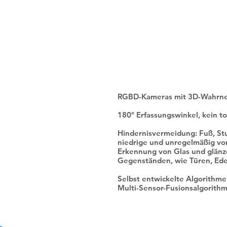
визначен
у вико
од
відрізня
RGBD-Kameras mit 3D-Wahr
180° Erfassungswinkel, kein t
Hindernisvermeidung: Fuß, St
niedrige und unregelmäßig v
Erkennung von Glas und glänz
Gegenständen, wie Türen, Ede
Selbst entwickelte Algorith
Multi-Sensor-Fusionsalgorith