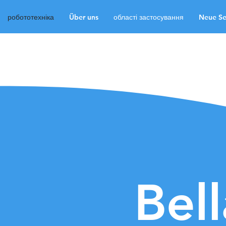
робототехніка
Über uns
області застосування
Neue Se
робототехніка
Über
Neue Seite
Neue Sei
Neue Seite
Medien
Bel