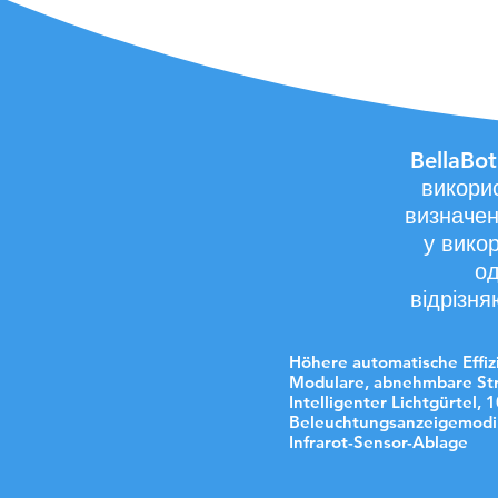
Дві екскл
BellaBot
викори
визначен
у вико
од
відрізня
Höhere automatische Effiz
Modulare, abnehmbare St
Intelligenter Lichtgürtel, 
Beleuchtungsanzeigemodi
Infrarot-Sensor-Ablage