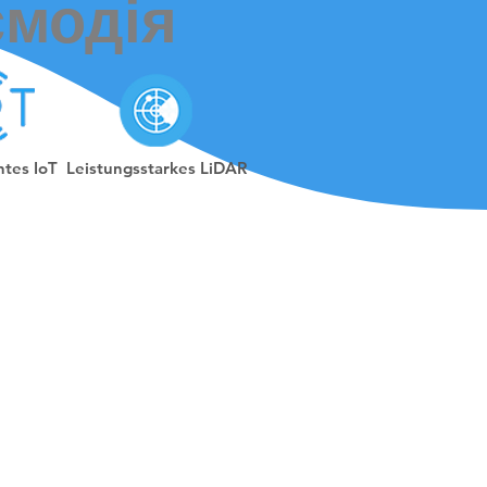
ємодія
ntes IoT
Leistungsstarkes LiDAR