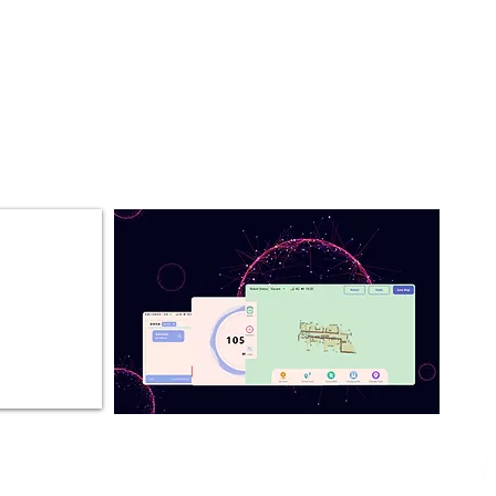
цезнаходження та навігації.
 використанні. Обидві системи
мають однакову якість. Хоча
онування відрізняються,
рієнтоване на клієнтів, ніколи
інюється.
клюзивні