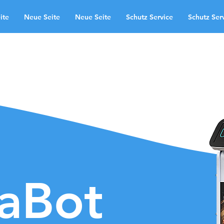
ite
Neue Seite
Neue Seite
Schutz Service
Schutz Ser
 uns
області застосування
te
Neue Seite
Schutz Service
Kontakt
Landingpage
laBot