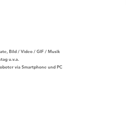
AM для всіх
адків
e, Bild / Video / GIF / Musik
tag u.v.a.
boter via Smartphone und PC
вик
в
SLA
міс