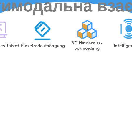
имодальна вза
3D Hinderniss-
tes Tablet
Einzelradaufhängung
Intellige
vermeidung
люзивні
LAM для
падків
вати більш гнучко, оскільки він
ерний SLAM, а також оптичний