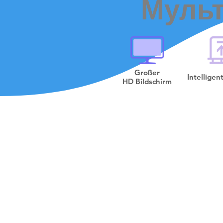
Мульт
Großer
Intelligen
HD Bildschirm
Дві екск
системи S
всіх ви
BellaBot можна використову
може використовувати лаз