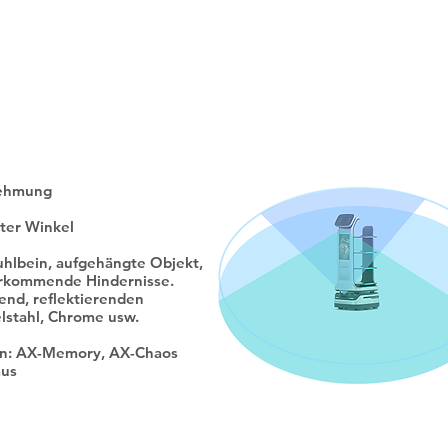
ня місцезнаходження та навігації. Обидва точні 
ристанні. Обидві системи відстеження в BellaBo
накову якість. Хоча рішення щодо позиціонува
ються, обслуговування BellaBot, орієнтоване на 
ніколи не змінюється.
nehmung
oter Winkel
uhlbein, aufgehängte Objekt,
orkommende Hindernisse.
end, reflektierenden
lstahl, Chrome usw.
men: AX-Memory, AX-Chaos
mus