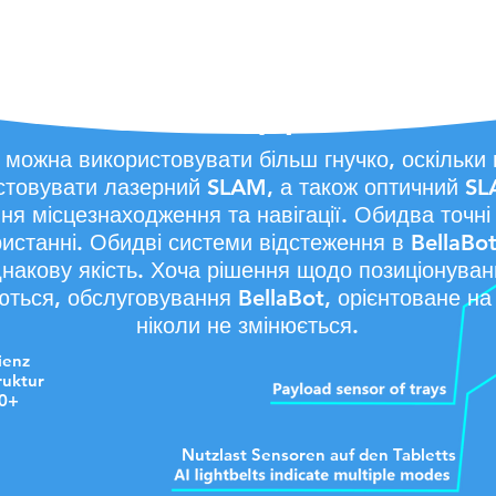
юзивні системи SLA
випадків
 можна використовувати більш гнучко, оскільки 
стовувати лазерний SLAM, а також оптичний S
ня місцезнаходження та навігації. Обидва точні 
ристанні. Обидві системи відстеження в BellaBo
накову якість. Хоча рішення щодо позиціонуван
ються, обслуговування BellaBot, орієнтоване на 
ніколи не змінюється.
ienz
ruktur
10+
Nutzlast Sensoren auf den Tabletts