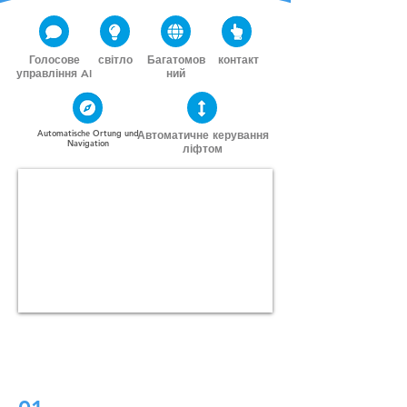
Голосове
світло
Багатомов
контакт
управління AI
ний
Automatische Ortung und
Автоматичне керування
Navigation
ліфтом
Дві ексклюзивні системи SLAM
для всіх випадків