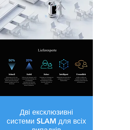
Дві ексклюзивні
системи SLAM для всіх