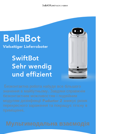
Зв&#39;яжіться з нами
BellaBot
Vielseitiger Lieferroboter
SwiftBot
Sehr wendig
und effizient
​ Безконтактна
робота набуде все більшого
значення в майбутньому. Завдяки справжнім
безконтактним можливостям і подвійним
модулям дезінфекції Puductor 2 знижує ризик
перехресного зараження та покращує гігієну в
приміщенні.
Мультимодальна взаємодія