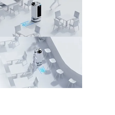
естетичний дизайн
Puductor 2 має інноваційний біонічний дизайн. Це просто
ідеально виконано від висоти корпусу машини до нахилу
екрана до кривої форми.