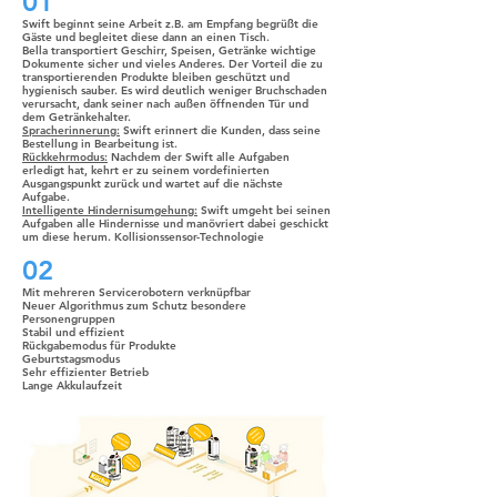
01
Swift beginnt seine Arbeit z.B. am Empfang begrüßt die
Gäste und begleitet diese dann an einen Tisch.
Bella transportiert Geschirr, Speisen, Getränke wichtige
Dokumente sicher und vieles Anderes. Der Vorteil die zu
transportierenden Produkte bleiben geschützt und
hygienisch sauber. Es wird deutlich weniger Bruchschaden
verursacht, dank seiner nach außen öffnenden Tür und
dem Getränkehalter.
Spracherinnerung:
Swift erinnert die Kunden, dass seine
Bestellung in Bearbeitung ist.
Rückkehrmodus:
Nachdem der Swift alle Aufgaben
erledigt hat, kehrt er zu seinem vordefinierten
Ausgangspunkt zurück und wartet auf die nächste
Aufgabe.
Intelligente Hindernisumgehung:
Swift umgeht bei seinen
Aufgaben alle Hindernisse und manövriert dabei geschickt
um diese herum.
Kollisionssensor-Technologie
02
Mit mehreren Servicerobotern verknüpfbar
Neuer Algorithmus zum Schutz besondere
Personengruppen
Stabil und effizient
Rückgabemodus für Produkte
Geburtstagsmodus
Sehr effizienter Betrieb
Lange Akkulaufzeit