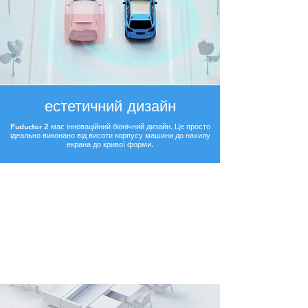
естетичний дизайн
Puductor 2 має інноваційний біонічний дизайн. Це просто
ідеально виконано від висоти корпусу машини до нахилу
екрана до кривої форми.
Коефіцієнт дезінфекції 99,99%.
Стерилізація 360°.
Завдяки безозоновим ультрафіолетовим лампам
потужністю 4 x 36 Вт він досягає провідного в галузі
ультрафіолетового опромінення 180 мкВт/см² на відстані
1 метр.
Лампа UV-C бореться з більшістю бактерій і вірусів і
гарантує 99,99% дезінфекції.
Інтелектуальний захист лампи від УФ-С