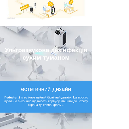
Ультразвукова дезінфекція
сухим туманом
естетичний дизайн
Puductor 2 має інноваційний біонічний дизайн. Це просто
ідеально виконано від висоти корпусу машини до нахилу
екрана до кривої форми.