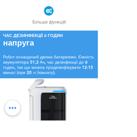
Більше функцій
ЧАС ДЕЗИНФЕКЦІЇ 6 ГОДИН
напруга
Робот оснащений двома батареями. Ємність
акумулятора 51,2 Ач, час дезінфекції до 6
годин, так що можна продезінфікувати 12-15
кімнат (при 20 ㎡/кімнату).