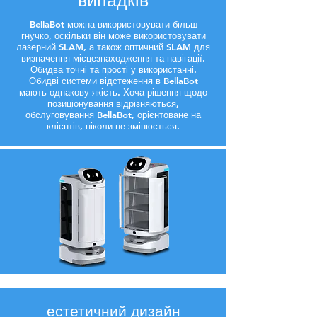
випадків
BellaBot можна використовувати більш
гнучко, оскільки він може використовувати
лазерний SLAM, а також оптичний SLAM для
визначення місцезнаходження та навігації.
Обидва точні та прості у використанні.
Обидві системи відстеження в BellaBot
мають однакову якість. Хоча рішення щодо
позиціонування відрізняються,
обслуговування BellaBot, орієнтоване на
клієнтів, ніколи не змінюється.
естетичний дизайн