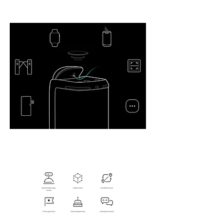
BellaBot, орієнтоване на
клієнтів, ніколи не змінюється.
Дві ексклюзивні системи SLAM
для всіх випадків