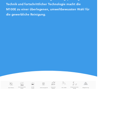
Technik und fortschrittlicher Technologie macht die
M100E zu einer überlegenen, umweltbewussten Wahl für
die gewerbliche Reinigung.
BellaBot можна використовувати більш
гнучко, оскільки він може
використовувати лазерний SLAM, а
також оптичний SLAM для визначення
місцезнаходження та навігації. Обидва
точні та прості у використанні. Обидві