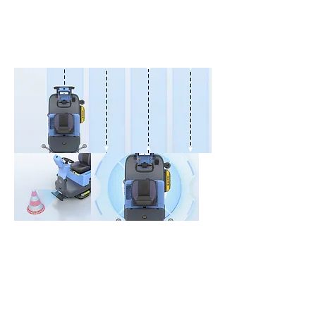
системи відстеження в BellaBot мають
однакову якість. Хоча рішення щодо
позиціонування відрізняються,
обслуговування BellaBot, орієнтоване
на клієнтів, ніколи не змінюється.
BellaBot можна використовувати більш
гнучко, оскільки він може
використовувати лазерний SLAM, а
також оптичний SLAM для визначення
місцезнаходження та навігації. Обидва
точні та прості у використанні. Обидві
системи відстеження в BellaBot мають