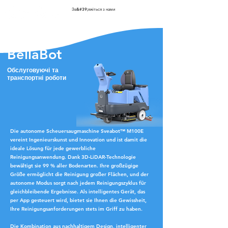
Зв&#39;яжіться з нами
BellaBot
Обслуговуючі та
транспортні роботи
Die autonome Scheuersaugmaschine Sveabot™ M100E
vereint Ingenieurskunst und Innovation und ist damit die
ideale Lösung für jede gewerbliche
Reinigungsanwendung. Dank 3D-LiDAR-Technologie
bewältigt sie 99 % aller Bodenarten. Ihre großzügige
Größe ermöglicht die Reinigung großer Flächen, und der
autonome Modus sorgt nach jedem Reinigungszyklus für
gleichbleibende Ergebnisse. Als intelligentes Gerät, das
per App gesteuert wird, bietet sie Ihnen die Gewissheit,
Ihre Reinigungsanforderungen stets im Griff zu haben.
Die Kombination aus nachhaltigem Design, intelligenter