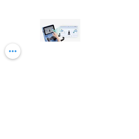
однакову якість. Хоча рішення щодо
позиціонування відрізняються,
обслуговування BellaBot, орієнтоване
на клієнтів, ніколи не змінюється.
BellaBot можна використовувати більш
гнучко, оскільки він може
використовувати лазерний SLAM, а
також оптичний SLAM для визначення
місцезнаходження та навігації. Обидва
точні та прості у використанні. Обидві
системи відстеження в BellaBot мають
однакову якість. Хоча рішення щодо
позиціонування відрізняються,
обслуговування BellaBot, орієнтоване
на клієнтів, ніколи не змінюється.
Maschinenspezifikation
Reinigungsspezifikationen
Technologie