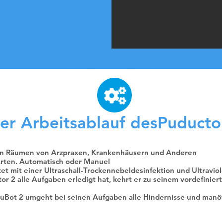
er Arbeitsablauf desPuducto
. in Räumen von Arzpraxen, Krankenhäusern und Anderen
 Arten. Automatisch oder Manuel
et mit einer Ultraschall-Trockennebeldesinfektion und Ultraviol
 2 alle Aufgaben erledigt hat, kehrt er zu seinem vordefinie
Bot 2 umgeht bei seinen Aufgaben alle Hindernisse und manöv