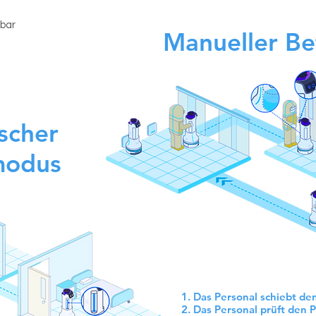
fbar
Manueller B
scher
modus
1. Das Personal schiebt d
2. Das Personal prüft den 