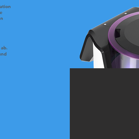
ation
re
en
 ab.
und
о