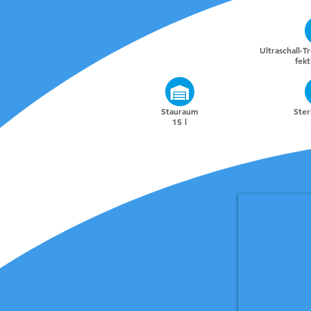
Ultraschall-
fekt
Stauraum
Ster
15 l