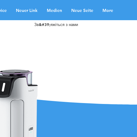
vice
Neuer Link
Medien
Neue Seite
More
Зв&#39;яжіться з нами