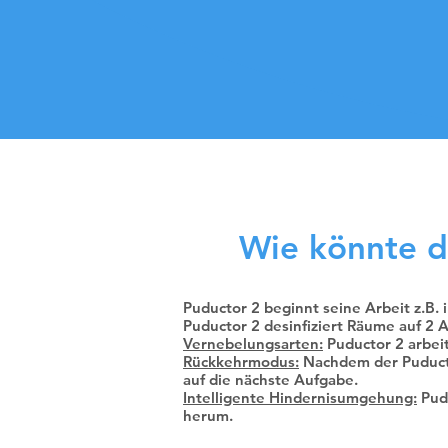
Wie könnte d
Puductor 2 beginnt seine Arbeit z.B
Puductor 2 desinfiziert Räume auf 2
Vernebelungsarten:
Puductor 2 arbeit
Rückkehrmodus:
Nachdem der Puductor
auf die nächste Aufgabe.
Intelligente Hindernisumgehung:
Pudu
herum.