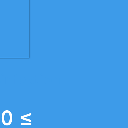
infektion
0 ≤