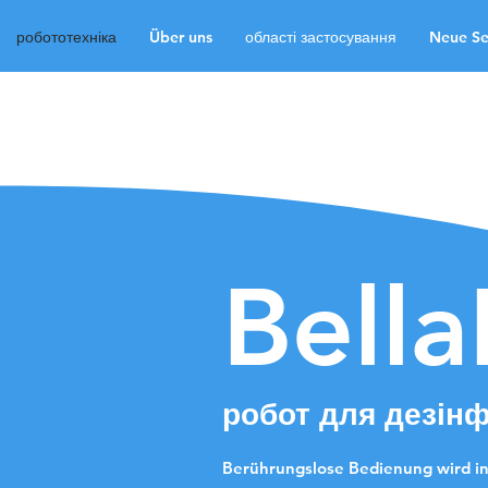
робототехніка
Über uns
області застосування
Neue Se
робототехніка
Über
Neue Seite
Neue Sei
Neue Seite
Medien
Bella
робот для дезінф
Berührungslose Bedienung wird in