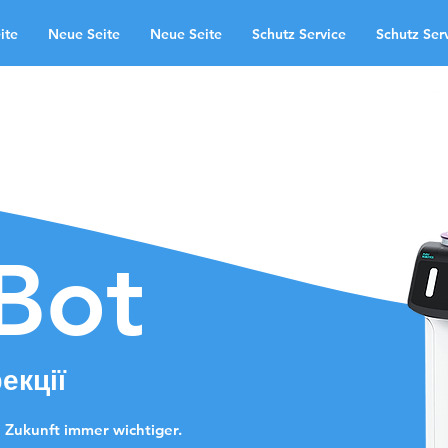
ite
Neue Seite
Neue Seite
Schutz Service
Schutz Ser
 uns
області застосування
te
Neue Seite
Schutz Service
Kontakt
Landingpage
Bot
екції
 Zukunft immer wichtiger.