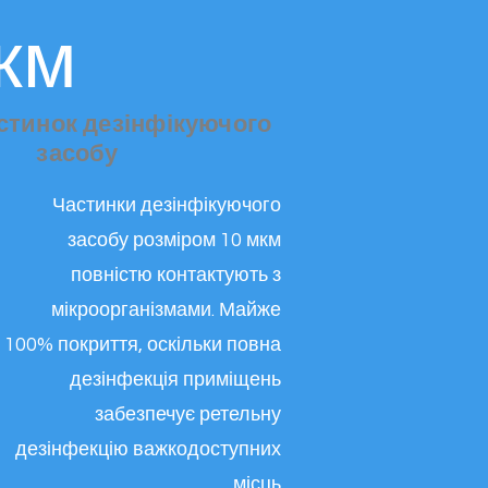
км
стинок дезінфікуючого
засобу
Частинки дезінфікуючого
засобу розміром 10 мкм
повністю контактують з
мікроорганізмами. Майже
100% покриття, оскільки повна
дезінфекція приміщень
забезпечує ретельну
дезінфекцію важкодоступних
місць