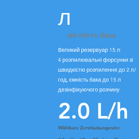
л
місткість бака
Великий резервуар 15 л:
4 розпилювальні форсунки зі
швидкістю розпилення до 2 л/
год, ємність бака до 15 л
дезінфікуючого розчину.
2.0 L/h
Wählbare Zerstäubungsrate: