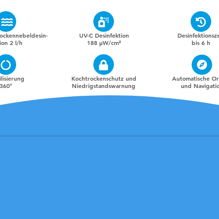
Trockennebeldesin-
UV-C Desinfektion
Desinfektionsze
ion 2 l/h
188 μW/cm²
bis 6 h
ilisierung
Kochtrockenschutz und
Automatische O
360°
Niedrigstandswarnung
und Navigati