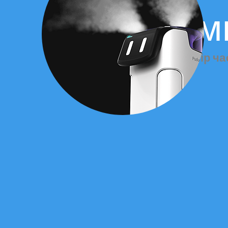
м
розмір ча