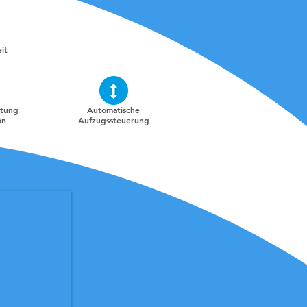
it
rtung
Automatische
on
Aufzugssteuerung