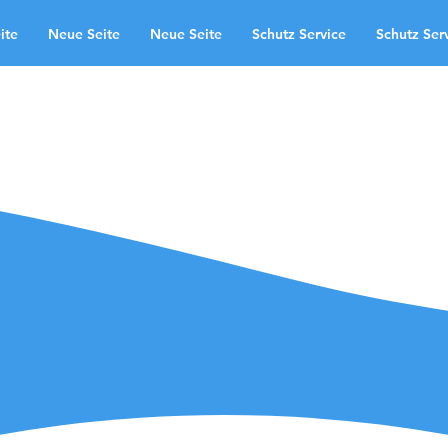
ite
Neue Seite
Neue Seite
Schutz Service
Schutz Ser
 uns
області застосування
te
Neue Seite
Schutz Service
Kontakt
Landingpage