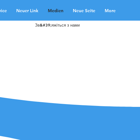
vice
Neuer Link
Medien
Neue Seite
More
Зв&#39;яжіться з нами