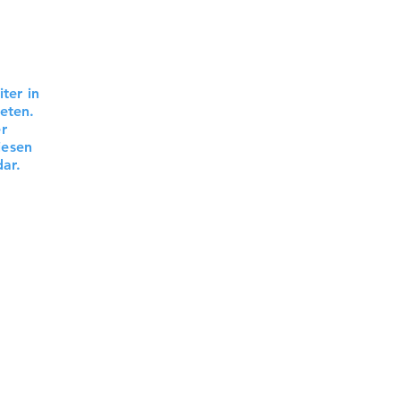
ter in
eten.
r
iesen
ar.