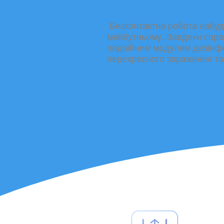
​ Безконтактна
робота набуд
майбутньому. Завдяки спра
подвійним модулям дезінфе
перехресного зараження та 