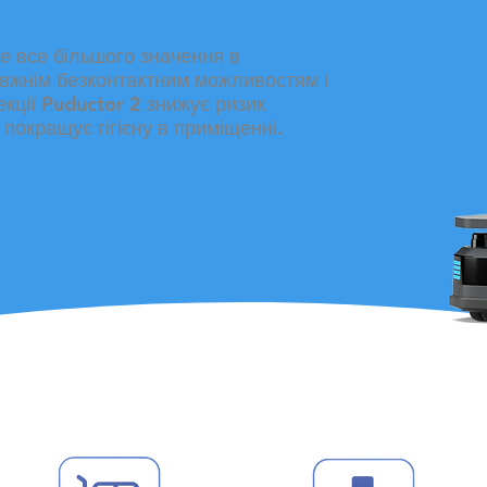
е все більшого значення в
вжнім безконтактним можливостям і
кції Puductor 2 знижує ризик
покращує гігієну в приміщенні.