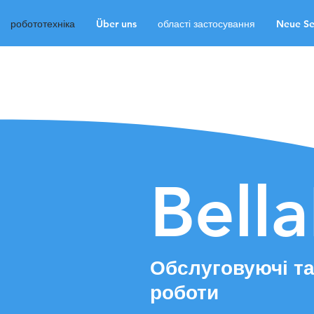
робототехніка
Über uns
області застосування
Neue Se
робототехніка
Über
Neue Seite
Neue Sei
Neue Seite
Medien
Bell
Обслуговуючі та
роботи