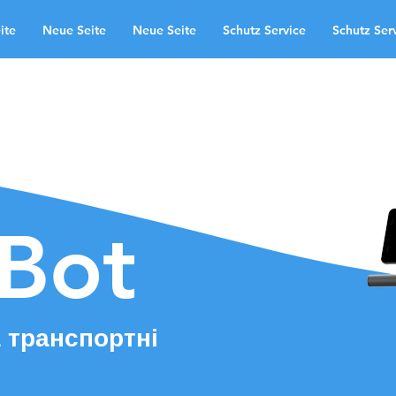
ite
Neue Seite
Neue Seite
Schutz Service
Schutz Ser
 uns
області застосування
te
Neue Seite
Schutz Service
Kontakt
Landingpage
aBot
 транспортні