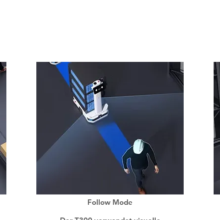
M для всіх випадк
Follow Mode