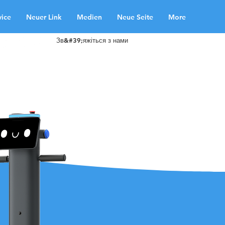
vice
Neuer Link
Medien
Neue Seite
More
Зв&#39;яжіться з нами